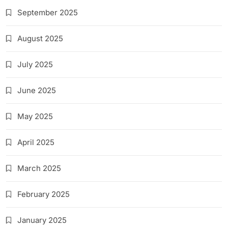
September 2025
August 2025
July 2025
June 2025
May 2025
April 2025
March 2025
February 2025
January 2025