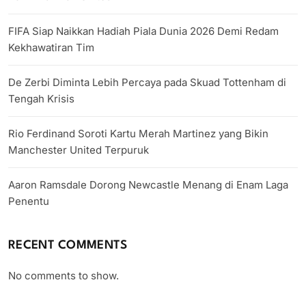
FIFA Siap Naikkan Hadiah Piala Dunia 2026 Demi Redam
Kekhawatiran Tim
De Zerbi Diminta Lebih Percaya pada Skuad Tottenham di
Tengah Krisis
Rio Ferdinand Soroti Kartu Merah Martinez yang Bikin
Manchester United Terpuruk
Aaron Ramsdale Dorong Newcastle Menang di Enam Laga
Penentu
RECENT COMMENTS
No comments to show.