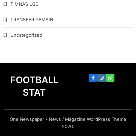
TIMNAS U20
TRANSFER PEMAIN
Uncategorized
FOOTBALL
STAT
One Newspaper - News / Magazine WordPress Theme
2026.