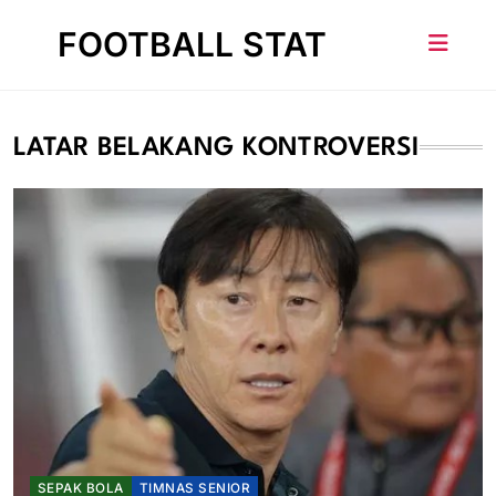
Skip
FOOTBALL STAT
to
content
LATAR BELAKANG KONTROVERSI
SEPAK BOLA
TIMNAS SENIOR