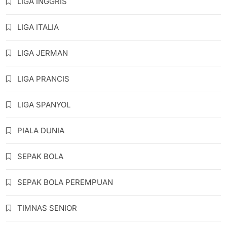
LIGA INGGRIS
LIGA ITALIA
LIGA JERMAN
LIGA PRANCIS
LIGA SPANYOL
PIALA DUNIA
SEPAK BOLA
SEPAK BOLA PEREMPUAN
TIMNAS SENIOR