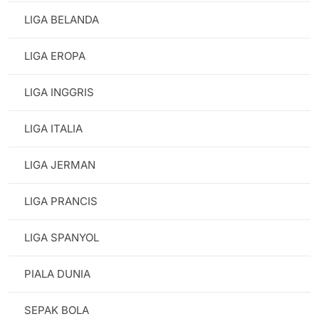
LIGA BELANDA
LIGA EROPA
LIGA INGGRIS
LIGA ITALIA
LIGA JERMAN
LIGA PRANCIS
LIGA SPANYOL
PIALA DUNIA
SEPAK BOLA