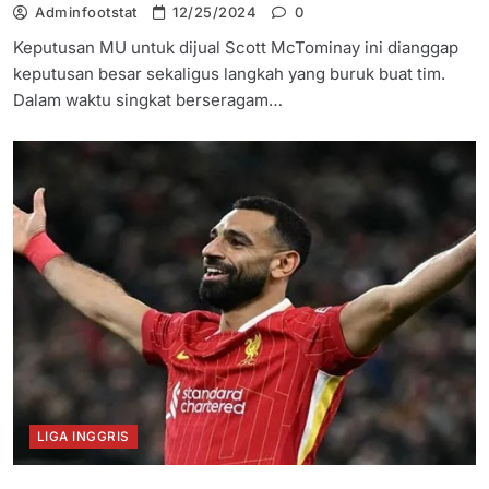
Adminfootstat
12/25/2024
0
Keputusan MU untuk dijual Scott McTominay ini dianggap
keputusan besar sekaligus langkah yang buruk buat tim.
Dalam waktu singkat berseragam…
LIGA INGGRIS