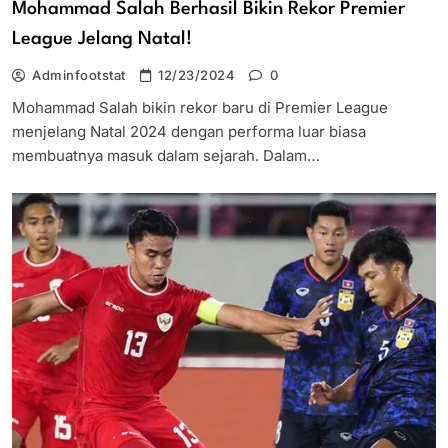
Mohammad Salah Berhasil Bikin Rekor Premier
League Jelang Natal!
Adminfootstat
12/23/2024
0
Mohammad Salah bikin rekor baru di Premier League
menjelang Natal 2024 dengan performa luar biasa
membuatnya masuk dalam sejarah. Dalam…