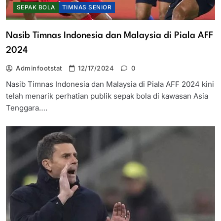
SEPAK BOLA
TIMNAS SENIOR
Nasib Timnas Indonesia dan Malaysia di Piala AFF
2024
Adminfootstat
12/17/2024
0
Nasib Timnas Indonesia dan Malaysia di Piala AFF 2024 kini
telah menarik perhatian publik sepak bola di kawasan Asia
Tenggara….