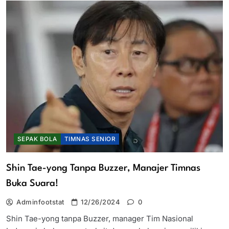
SEPAK BOLA
TIMNAS SENIOR
Shin Tae-yong Tanpa Buzzer, Manajer Timnas
Buka Suara!
Adminfootstat
12/26/2024
0
Shin Tae-yong tanpa Buzzer, manager Tim Nasional