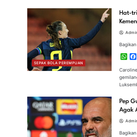
Hat-tr
Kemen
Admin
Bagikan
Wha
SEPAK BOLA PEREMPUAN
Carolin
gemilan
Luksemb
Pep G
Agak 
Admin
Bagikan