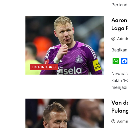
Pertand
Aaron
Laga 
Admin
Bagikan
Wha
LIGA INGGRIS
Newcast
kalah 1-
menjad
Van de
Pulan
Admin