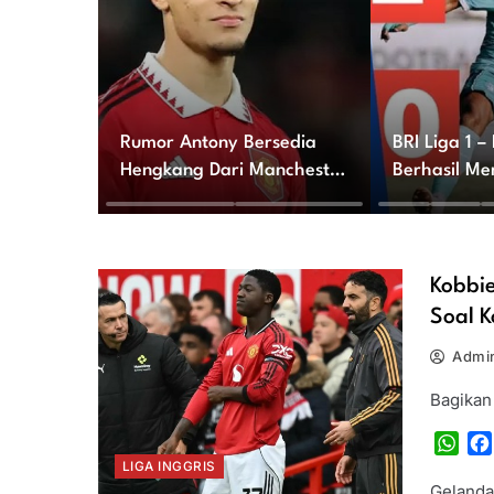
Rumor Antony Bersedia
BRI Liga 1 –
Hengkang Dari Manchester
Berhasil Me
United
United 2-0
Kobbi
Soal K
Admin
Bagikan
Wha
LIGA INGGRIS
Gelanda