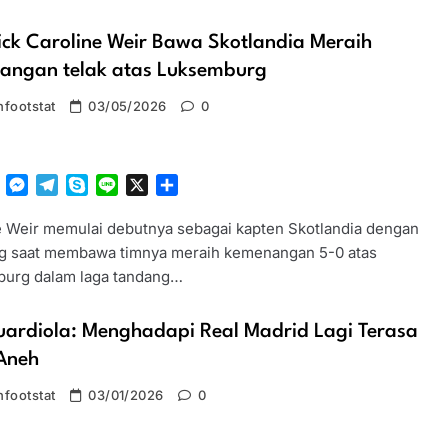
ick Caroline Weir Bawa Skotlandia Meraih
angan telak atas Luksemburg
footstat
03/05/2026
0
tsApp
Facebook
Messenger
Telegram
Skype
Line
X
Share
e Weir memulai debutnya sebagai kapten Skotlandia dengan
g saat membawa timnya meraih kemenangan 5-0 atas
urg dalam laga tandang…
uardiola: Menghadapi Real Madrid Lagi Terasa
Aneh
footstat
03/01/2026
0