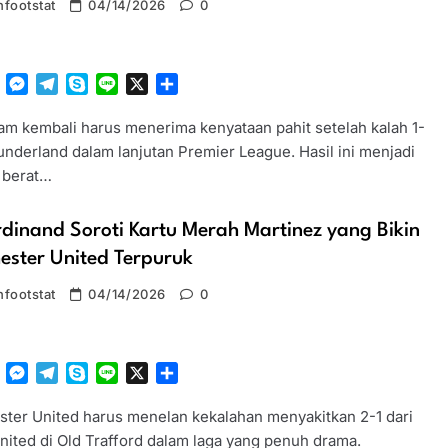
footstat
04/14/2026
0
tsApp
Facebook
Messenger
Telegram
Skype
Line
X
Share
am kembali harus menerima kenyataan pahit setelah kalah 1-
underland dalam lanjutan Premier League. Hasil ini menjadi
 berat…
rdinand Soroti Kartu Merah Martinez yang Bikin
ster United Terpuruk
footstat
04/14/2026
0
tsApp
Facebook
Messenger
Telegram
Skype
Line
X
Share
ter United harus menelan kekalahan menyakitkan 2-1 dari
nited di Old Trafford dalam laga yang penuh drama.