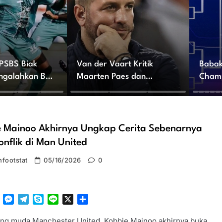
 PSBS Biak
Van der Vaart Kritik
Babak
ngalahkan Bali
Maarten Paes dan
Champ
Sarankan Pulang ke
Perta
Amerika
e Mainoo Akhirnya Ungkap Cerita Sebenarnya
onflik di Man United
footstat
05/16/2026
0
tsApp
Facebook
Messenger
Telegram
Skype
Line
X
Share
ng muda Manchester United, Kobbie Mainoo akhirnya buka