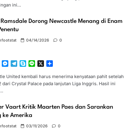
ingan ini…
 Ramsdale Dorong Newcastle Menang di Enam
Penentu
footstat
04/14/2026
0
tsApp
Facebook
Messenger
Telegram
Skype
Line
X
Share
le United kembali harus menerima kenyataan pahit setelah
2 dari Crystal Palace pada lanjutan Liga Inggris. Hasil ini
i…
r Vaart Kritik Maarten Paes dan Sarankan
g ke Amerika
footstat
03/11/2026
0