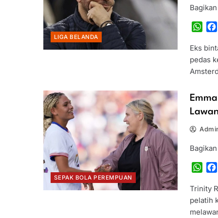
Bagikan
Wha
LIGA BELANDA
Eks bint
pedas k
Amster
Emma 
Lawan
Admin
Bagikan
Wha
SEPAK BOLA PEREMPUAN
Trinity 
pelatih
melawan