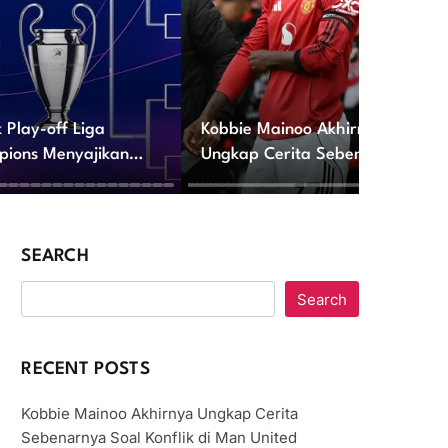
 Play-off Liga
Kobbie Mainoo Akhirnya
ions Menyajikan
Ungkap Cerita Sebenarnya
rungan Seru
Soal Konflik di Man United
SEARCH
Search
RECENT POSTS
Kobbie Mainoo Akhirnya Ungkap Cerita
Sebenarnya Soal Konflik di Man United