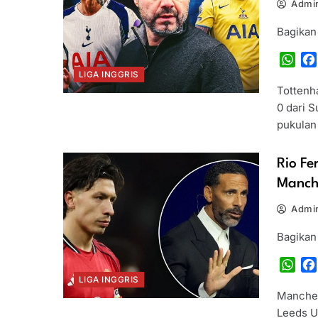
Admin
Bagikan
Wha
LIGA INGGRIS
Tottenh
0 dari S
pukulan
Rio Fe
Manche
Admin
Bagikan
Wha
LIGA INGGRIS
Manches
Leeds U