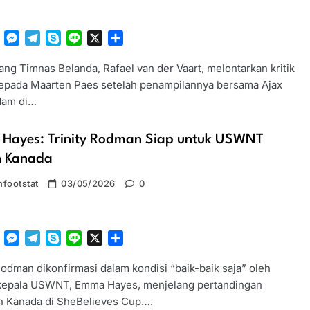
tsApp
Facebook
Messenger
Telegram
Skype
Line
X
Share
ang Timnas Belanda, Rafael van der Vaart, melontarkan kritik
epada Maarten Paes setelah penampilannya bersama Ajax
dam di…
Hayes: Trinity Rodman Siap untuk USWNT
 Kanada
footstat
03/05/2026
0
tsApp
Facebook
Messenger
Telegram
Skype
Line
X
Share
Rodman dikonfirmasi dalam kondisi “baik-baik saja” oleh
 kepala USWNT, Emma Hayes, menjelang pertandingan
 Kanada di SheBelieves Cup….