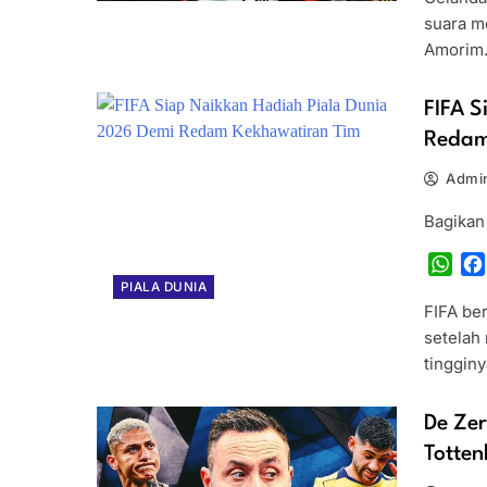
suara me
Amorim
FIFA S
Redam
Admin
Bagikan
Wha
PIALA DUNIA
FIFA be
setelah
tinggin
De Zer
Totten