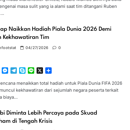
ngenai masa sulit yang ia alami saat tim ditangani Ruben
….
iap Naikkan Hadiah Piala Dunia 2026 Demi
 Kekhawatiran Tim
footstat
04/27/2026
0
tsApp
Facebook
Messenger
Telegram
Skype
Line
X
Share
rencana menaikkan total hadiah untuk Piala Dunia FIFA 2026
 muncul kekhawatiran dari sejumlah negara peserta terkait
ya biaya…
bi Diminta Lebih Percaya pada Skuad
ham di Tengah Krisis