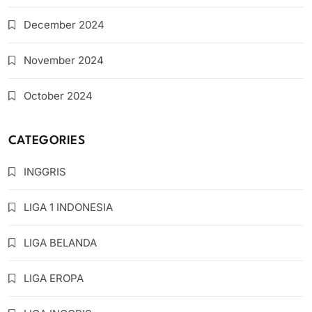
December 2024
November 2024
October 2024
CATEGORIES
INGGRIS
LIGA 1 INDONESIA
LIGA BELANDA
LIGA EROPA