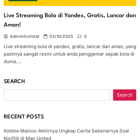
Live Streaming Bola di Yandex, Gratis, Lancar dan
Aman!
Adminfootstat
02/10/2025
0
Live streaming bola di yandex, gratis, lancar dan aman, yang
pastinya sangat resmi untuk anda penggemar sepak bola di
dunia….
SEARCH
Search
RECENT POSTS
Kobbie Mainoo Akhirnya Ungkap Cerita Sebenarnya Soal
Konflik di Man United