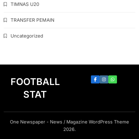
TIMNAS U20
TRANSFER PEMAIN
Uncategorized
FOOTBALL
STAT
One Newspaper - News / Magazine WordPress Theme
2026.