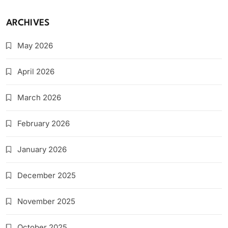
ARCHIVES
May 2026
April 2026
March 2026
February 2026
January 2026
December 2025
November 2025
October 2025