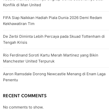
Konflik di Man United
FIFA Siap Naikkan Hadiah Piala Dunia 2026 Demi Redam
Kekhawatiran Tim
De Zerbi Diminta Lebih Percaya pada Skuad Tottenham di
Tengah Krisis
Rio Ferdinand Soroti Kartu Merah Martinez yang Bikin
Manchester United Terpuruk
Aaron Ramsdale Dorong Newcastle Menang di Enam Laga
Penentu
RECENT COMMENTS
No comments to show.