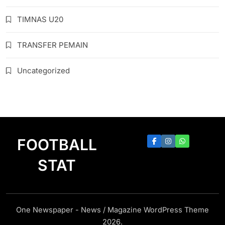
TIMNAS U20
TRANSFER PEMAIN
Uncategorized
FOOTBALL
STAT
One Newspaper - News / Magazine WordPress Theme
2026.