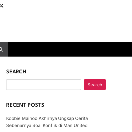
SEARCH
Search
RECENT POSTS
Kobbie Mainoo Akhirnya Ungkap Cerita
Sebenarnya Soal Konflik di Man United