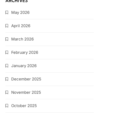
ARCHIVES
May 2026
April 2026
March 2026
February 2026
January 2026
December 2025
November 2025
October 2025