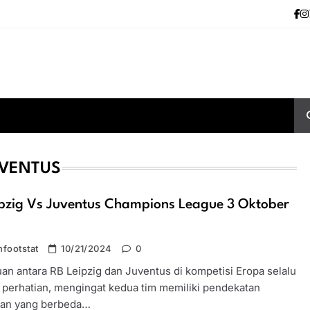
JUVENTUS
ipzig Vs Juventus Champions League 3 Oktober
footstat
10/21/2024
0
an antara RB Leipzig dan Juventus di kompetisi Eropa selalu
 perhatian, mengingat kedua tim memiliki pendekatan
an yang berbeda…