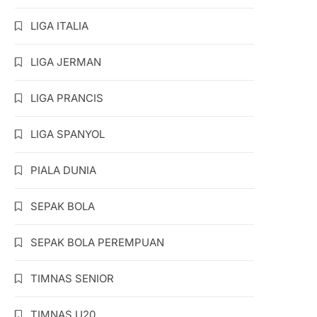
LIGA ITALIA
LIGA JERMAN
LIGA PRANCIS
LIGA SPANYOL
PIALA DUNIA
SEPAK BOLA
SEPAK BOLA PEREMPUAN
TIMNAS SENIOR
TIMNAS U20