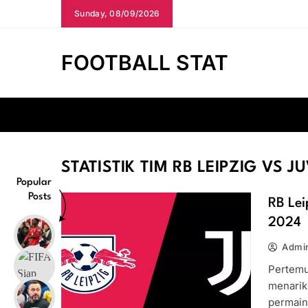
Skip
Sunday, 08/09/2026
to
content
FOOTBALL STAT
STATISTIK TIM RB LEIPZIG VS 
Popular
Posts
RB Le
2024
Admin
Pertemu
menarik
permain