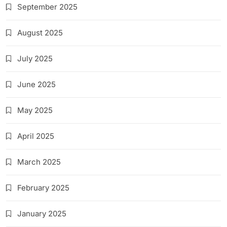
September 2025
August 2025
July 2025
June 2025
May 2025
April 2025
March 2025
February 2025
January 2025