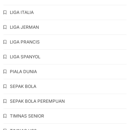
LIGA ITALIA
LIGA JERMAN
LIGA PRANCIS
LIGA SPANYOL
PIALA DUNIA
SEPAK BOLA
SEPAK BOLA PEREMPUAN
TIMNAS SENIOR