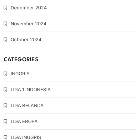
December 2024
November 2024
October 2024
CATEGORIES
INGGRIS
LIGA 1 INDONESIA
LIGA BELANDA
LIGA EROPA
LIGA INGGRIS