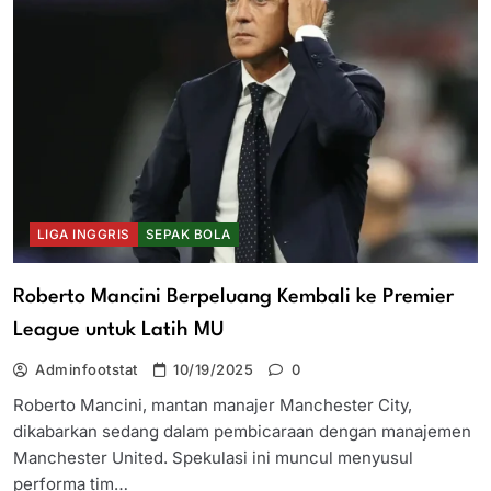
LIGA INGGRIS
SEPAK BOLA
Roberto Mancini Berpeluang Kembali ke Premier
League untuk Latih MU
Adminfootstat
10/19/2025
0
Roberto Mancini, mantan manajer Manchester City,
dikabarkan sedang dalam pembicaraan dengan manajemen
Manchester United. Spekulasi ini muncul menyusul
performa tim…