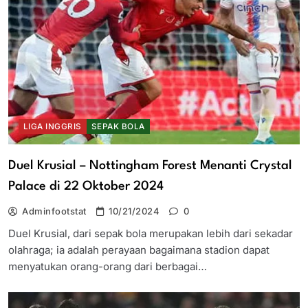
LIGA INGGRIS
SEPAK BOLA
Duel Krusial – Nottingham Forest Menanti Crystal
Palace di 22 Oktober 2024
Adminfootstat
10/21/2024
0
Duel Krusial, dari sepak bola merupakan lebih dari sekadar
olahraga; ia adalah perayaan bagaimana stadion dapat
menyatukan orang-orang dari berbagai…