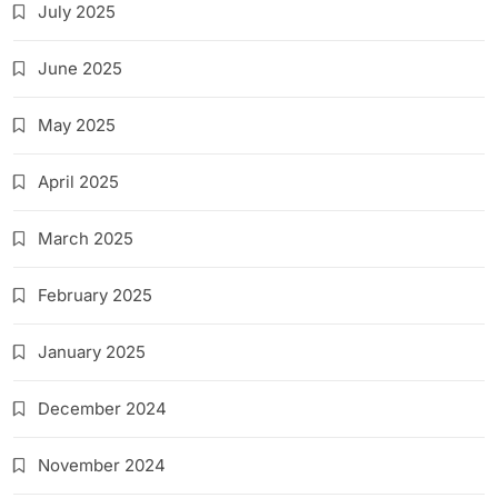
July 2025
June 2025
May 2025
April 2025
March 2025
February 2025
January 2025
December 2024
November 2024