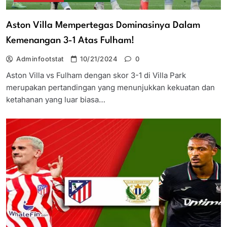
Aston Villa Mempertegas Dominasinya Dalam
Kemenangan 3-1 Atas Fulham!
Adminfootstat
10/21/2024
0
Aston Villa vs Fulham dengan skor 3-1 di Villa Park
merupakan pertandingan yang menunjukkan kekuatan dan
ketahanan yang luar biasa…