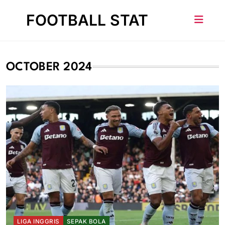
Skip
FOOTBALL STAT
to
content
OCTOBER 2024
LIGA INGGRIS
SEPAK BOLA