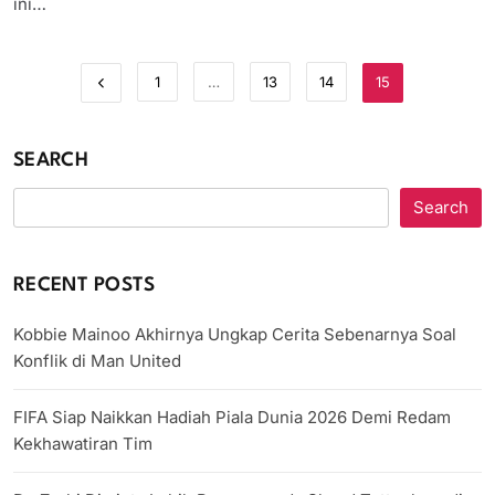
ini…
1
…
13
14
15
SEARCH
Search
RECENT POSTS
Kobbie Mainoo Akhirnya Ungkap Cerita Sebenarnya Soal
Konflik di Man United
FIFA Siap Naikkan Hadiah Piala Dunia 2026 Demi Redam
Kekhawatiran Tim