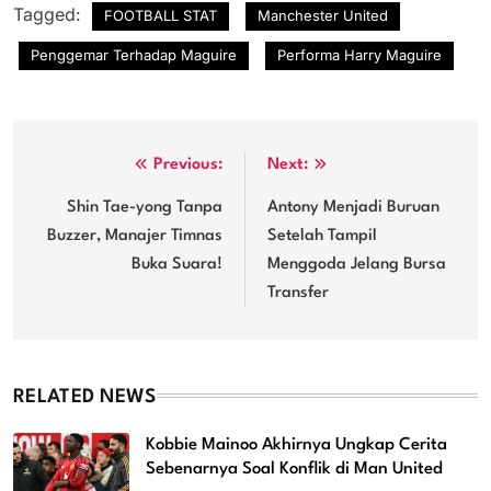
Tagged:
FOOTBALL STAT
Manchester United
Penggemar Terhadap Maguire
Performa Harry Maguire
Post
Previous:
Next:
navigation
Shin Tae-yong Tanpa
Antony Menjadi Buruan
Buzzer, Manajer Timnas
Setelah Tampil
Buka Suara!
Menggoda Jelang Bursa
Transfer
RELATED NEWS
Kobbie Mainoo Akhirnya Ungkap Cerita
Sebenarnya Soal Konflik di Man United