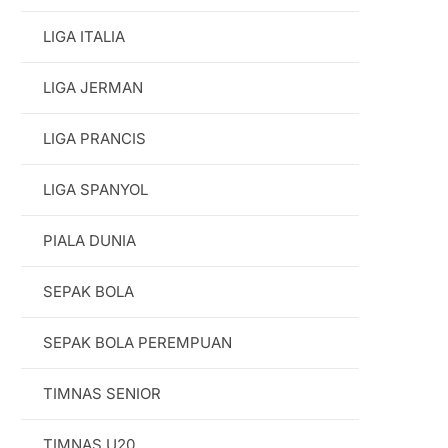
LIGA ITALIA
LIGA JERMAN
LIGA PRANCIS
LIGA SPANYOL
PIALA DUNIA
SEPAK BOLA
SEPAK BOLA PEREMPUAN
TIMNAS SENIOR
TIMNAS U20