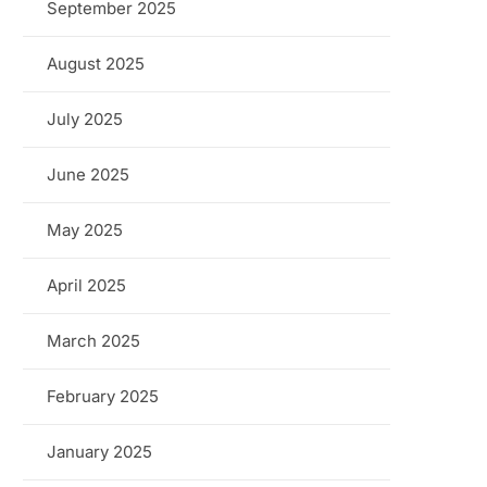
September 2025
August 2025
July 2025
June 2025
May 2025
April 2025
March 2025
February 2025
January 2025