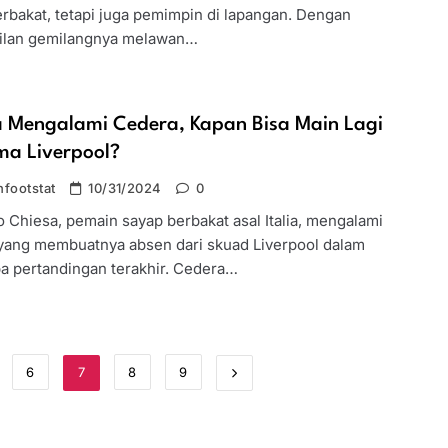
rbakat, tetapi juga pemimpin di lapangan. Dengan
lan gemilangnya melawan…
a Mengalami Cedera, Kapan Bisa Main Lagi
ma Liverpool?
footstat
10/31/2024
0
 Chiesa, pemain sayap berbakat asal Italia, mengalami
yang membuatnya absen dari skuad Liverpool dalam
a pertandingan terakhir. Cedera…
6
7
8
9