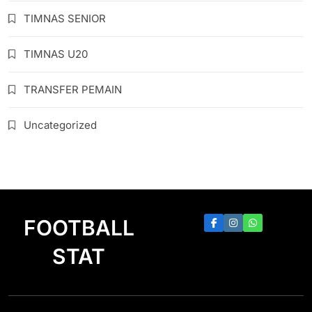
TIMNAS SENIOR
TIMNAS U20
TRANSFER PEMAIN
Uncategorized
FOOTBALL
STAT