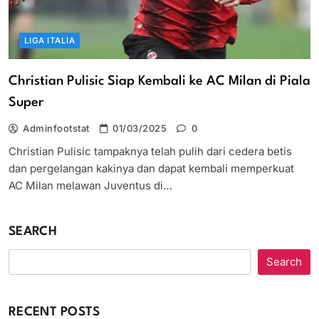
LIGA ITALIA
Christian Pulisic Siap Kembali ke AC Milan di Piala
Super
Adminfootstat
01/03/2025
0
Christian Pulisic tampaknya telah pulih dari cedera betis
dan pergelangan kakinya dan dapat kembali memperkuat
AC Milan melawan Juventus di…
SEARCH
Search
RECENT POSTS