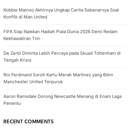
Kobbie Mainoo Akhirnya Ungkap Cerita Sebenarnya Soal
Konflik di Man United
FIFA Siap Naikkan Hadiah Piala Dunia 2026 Demi Redam
Kekhawatiran Tim
De Zerbi Diminta Lebih Percaya pada Skuad Tottenham di
Tengah Krisis
Rio Ferdinand Soroti Kartu Merah Martinez yang Bikin
Manchester United Terpuruk
Aaron Ramsdale Dorong Newcastle Menang di Enam Laga
Penentu
RECENT COMMENTS