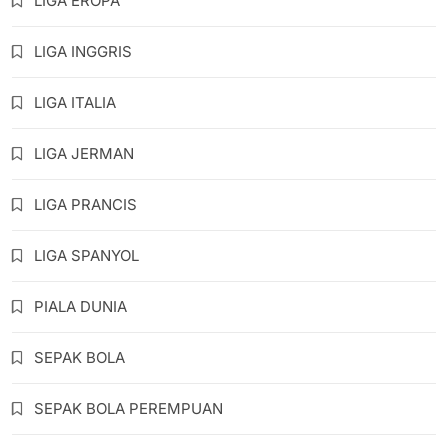
LIGA EROPA
LIGA INGGRIS
LIGA ITALIA
LIGA JERMAN
LIGA PRANCIS
LIGA SPANYOL
PIALA DUNIA
SEPAK BOLA
SEPAK BOLA PEREMPUAN