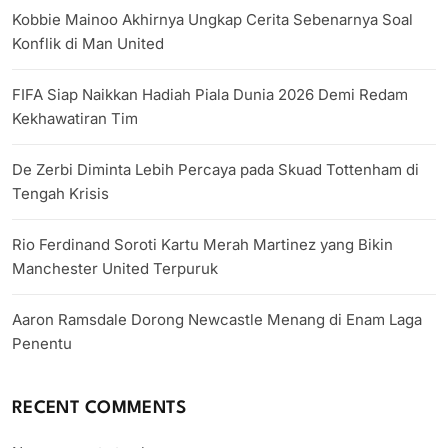
Kobbie Mainoo Akhirnya Ungkap Cerita Sebenarnya Soal
Konflik di Man United
FIFA Siap Naikkan Hadiah Piala Dunia 2026 Demi Redam
Kekhawatiran Tim
De Zerbi Diminta Lebih Percaya pada Skuad Tottenham di
Tengah Krisis
Rio Ferdinand Soroti Kartu Merah Martinez yang Bikin
Manchester United Terpuruk
Aaron Ramsdale Dorong Newcastle Menang di Enam Laga
Penentu
RECENT COMMENTS