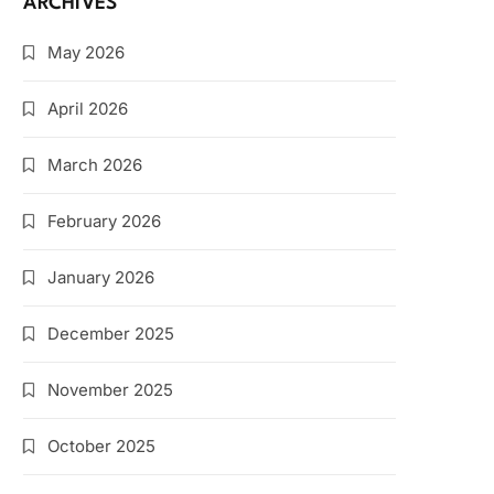
ARCHIVES
May 2026
April 2026
March 2026
February 2026
January 2026
December 2025
November 2025
October 2025