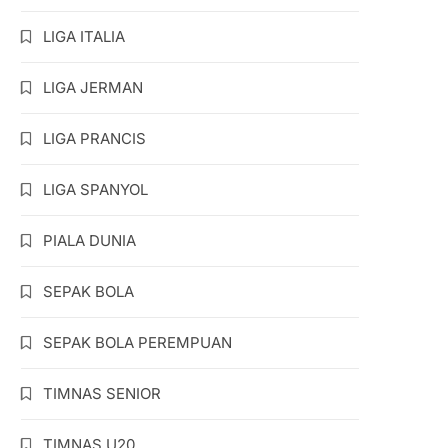
LIGA ITALIA
LIGA JERMAN
LIGA PRANCIS
LIGA SPANYOL
PIALA DUNIA
SEPAK BOLA
SEPAK BOLA PEREMPUAN
TIMNAS SENIOR
TIMNAS U20