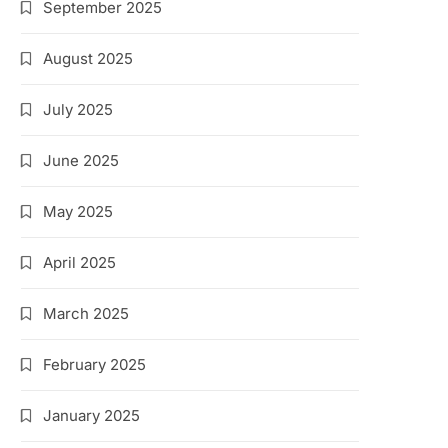
September 2025
August 2025
July 2025
June 2025
May 2025
April 2025
March 2025
February 2025
January 2025