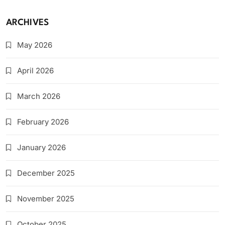
ARCHIVES
May 2026
April 2026
March 2026
February 2026
January 2026
December 2025
November 2025
October 2025