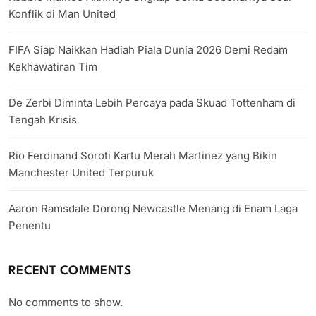
Konflik di Man United
FIFA Siap Naikkan Hadiah Piala Dunia 2026 Demi Redam
Kekhawatiran Tim
De Zerbi Diminta Lebih Percaya pada Skuad Tottenham di
Tengah Krisis
Rio Ferdinand Soroti Kartu Merah Martinez yang Bikin
Manchester United Terpuruk
Aaron Ramsdale Dorong Newcastle Menang di Enam Laga
Penentu
RECENT COMMENTS
No comments to show.