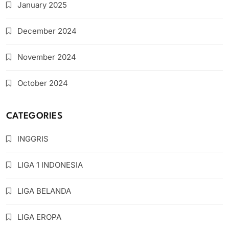
January 2025
December 2024
November 2024
October 2024
CATEGORIES
INGGRIS
LIGA 1 INDONESIA
LIGA BELANDA
LIGA EROPA