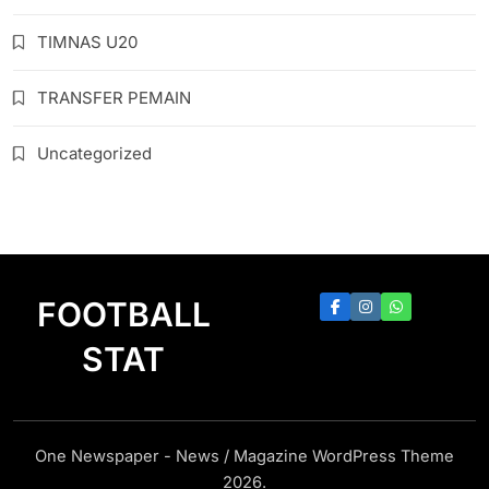
TIMNAS U20
TRANSFER PEMAIN
Uncategorized
FOOTBALL
STAT
One Newspaper - News / Magazine WordPress Theme
2026.