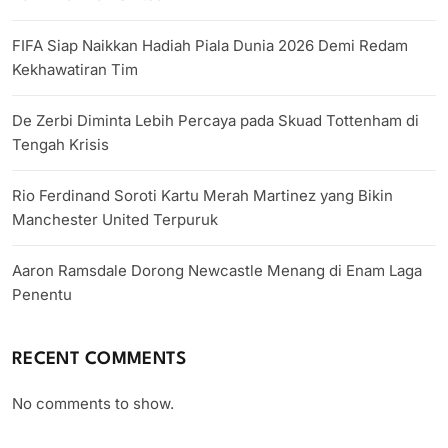
FIFA Siap Naikkan Hadiah Piala Dunia 2026 Demi Redam
Kekhawatiran Tim
De Zerbi Diminta Lebih Percaya pada Skuad Tottenham di
Tengah Krisis
Rio Ferdinand Soroti Kartu Merah Martinez yang Bikin
Manchester United Terpuruk
Aaron Ramsdale Dorong Newcastle Menang di Enam Laga
Penentu
RECENT COMMENTS
No comments to show.