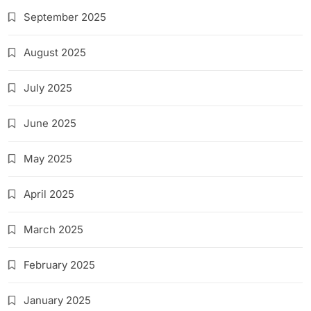
September 2025
August 2025
July 2025
June 2025
May 2025
April 2025
March 2025
February 2025
January 2025