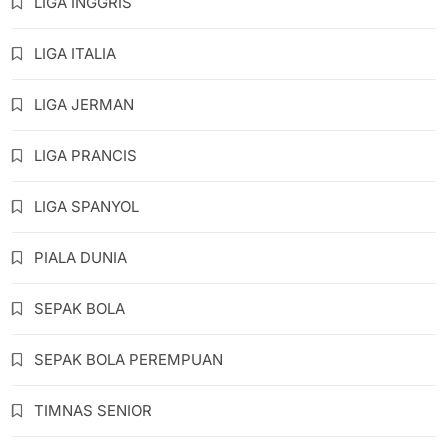
LIGA INGGRIS
LIGA ITALIA
LIGA JERMAN
LIGA PRANCIS
LIGA SPANYOL
PIALA DUNIA
SEPAK BOLA
SEPAK BOLA PEREMPUAN
TIMNAS SENIOR