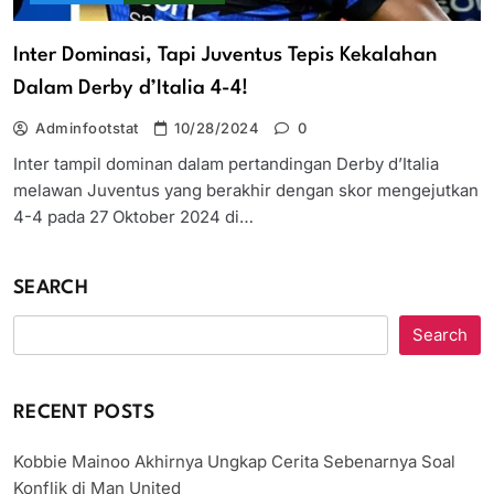
Inter Dominasi, Tapi Juventus Tepis Kekalahan
Dalam Derby d’Italia 4-4!
Adminfootstat
10/28/2024
0
Inter tampil dominan dalam pertandingan Derby d’Italia
melawan Juventus yang berakhir dengan skor mengejutkan
4-4 pada 27 Oktober 2024 di…
SEARCH
Search
RECENT POSTS
Kobbie Mainoo Akhirnya Ungkap Cerita Sebenarnya Soal
Konflik di Man United