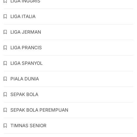
LIGA INGGRIS
LIGA ITALIA
LIGA JERMAN
LIGA PRANCIS
LIGA SPANYOL
PIALA DUNIA
SEPAK BOLA
SEPAK BOLA PEREMPUAN
TIMNAS SENIOR