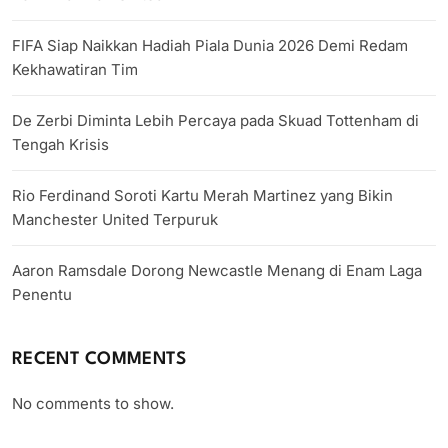
FIFA Siap Naikkan Hadiah Piala Dunia 2026 Demi Redam
Kekhawatiran Tim
De Zerbi Diminta Lebih Percaya pada Skuad Tottenham di
Tengah Krisis
Rio Ferdinand Soroti Kartu Merah Martinez yang Bikin
Manchester United Terpuruk
Aaron Ramsdale Dorong Newcastle Menang di Enam Laga
Penentu
RECENT COMMENTS
No comments to show.