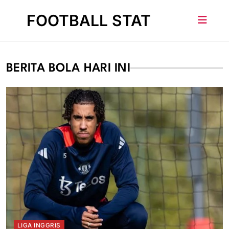
Skip
FOOTBALL STAT
to
content
BERITA BOLA HARI INI
LIGA INGGRIS