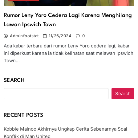
Rumor Leny Yoro Cedera Lagi Karena Menghilang
Lawan Ipswich Town
Adminfootstat
11/26/2024
0
Ada kabar terbaru dari rumor Leny Yoro cedera lagi, kabar
ini diperkuat karena ia tidak kelihatan saat melawan Ipswich
Town…
SEARCH
Search
RECENT POSTS
Kobbie Mainoo Akhirnya Ungkap Cerita Sebenarnya Soal
Konflik di Man United