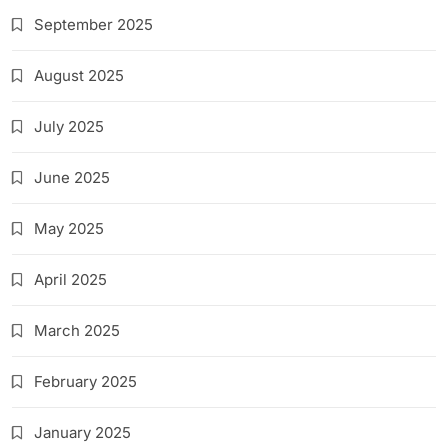
September 2025
August 2025
July 2025
June 2025
May 2025
April 2025
March 2025
February 2025
January 2025