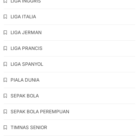
LIGA INGGRIS
LIGA ITALIA
LIGA JERMAN
LIGA PRANCIS
LIGA SPANYOL
PIALA DUNIA
SEPAK BOLA
SEPAK BOLA PEREMPUAN
TIMNAS SENIOR