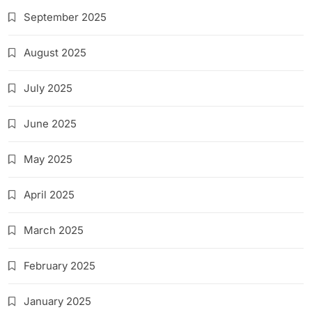
September 2025
August 2025
July 2025
June 2025
May 2025
April 2025
March 2025
February 2025
January 2025