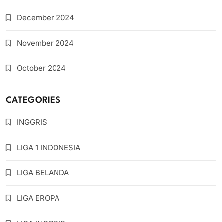
December 2024
November 2024
October 2024
CATEGORIES
INGGRIS
LIGA 1 INDONESIA
LIGA BELANDA
LIGA EROPA