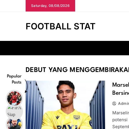
Skip
Saturday, 08/08/2026
to
content
FOOTBALL STAT
DEBUT YANG MENGGEMBIRAK
Popular
Posts
Marsel
Bersin
Admin
Marseli
potensi 
Septemb