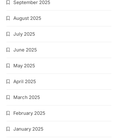
September 2025
August 2025
July 2025
June 2025
May 2025
April 2025
March 2025
February 2025
January 2025