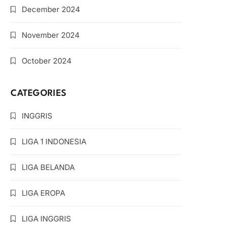
December 2024
November 2024
October 2024
CATEGORIES
INGGRIS
LIGA 1 INDONESIA
LIGA BELANDA
LIGA EROPA
LIGA INGGRIS