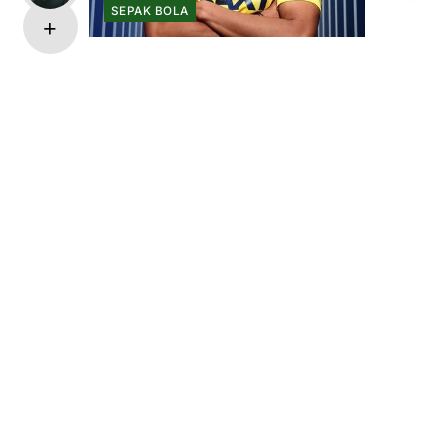
SEPAK BOLA