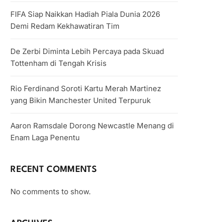
FIFA Siap Naikkan Hadiah Piala Dunia 2026
Demi Redam Kekhawatiran Tim
De Zerbi Diminta Lebih Percaya pada Skuad
Tottenham di Tengah Krisis
Rio Ferdinand Soroti Kartu Merah Martinez
yang Bikin Manchester United Terpuruk
Aaron Ramsdale Dorong Newcastle Menang di
Enam Laga Penentu
RECENT COMMENTS
No comments to show.