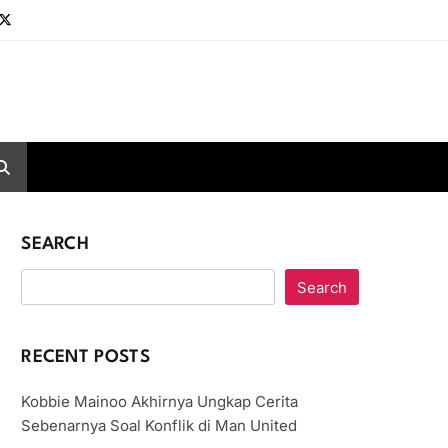
SEARCH
Search
RECENT POSTS
Kobbie Mainoo Akhirnya Ungkap Cerita
Sebenarnya Soal Konflik di Man United