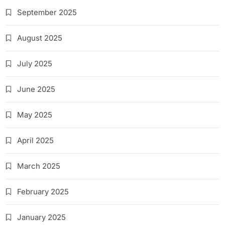
September 2025
August 2025
July 2025
June 2025
May 2025
April 2025
March 2025
February 2025
January 2025