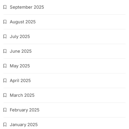
September 2025
August 2025
July 2025
June 2025
May 2025
April 2025
March 2025
February 2025
January 2025