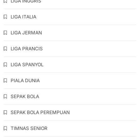
LIGA INGGRIS
LIGA ITALIA
LIGA JERMAN
LIGA PRANCIS
LIGA SPANYOL
PIALA DUNIA
SEPAK BOLA
SEPAK BOLA PEREMPUAN
TIMNAS SENIOR