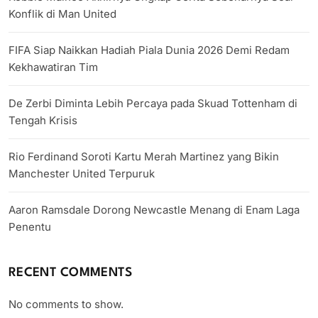
Konflik di Man United
FIFA Siap Naikkan Hadiah Piala Dunia 2026 Demi Redam
Kekhawatiran Tim
De Zerbi Diminta Lebih Percaya pada Skuad Tottenham di
Tengah Krisis
Rio Ferdinand Soroti Kartu Merah Martinez yang Bikin
Manchester United Terpuruk
Aaron Ramsdale Dorong Newcastle Menang di Enam Laga
Penentu
RECENT COMMENTS
No comments to show.