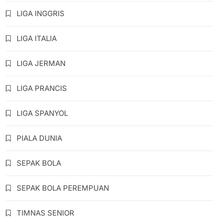
LIGA INGGRIS
LIGA ITALIA
LIGA JERMAN
LIGA PRANCIS
LIGA SPANYOL
PIALA DUNIA
SEPAK BOLA
SEPAK BOLA PEREMPUAN
TIMNAS SENIOR