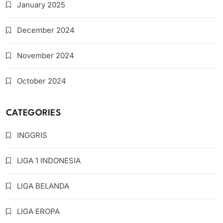
January 2025
December 2024
November 2024
October 2024
CATEGORIES
INGGRIS
LIGA 1 INDONESIA
LIGA BELANDA
LIGA EROPA