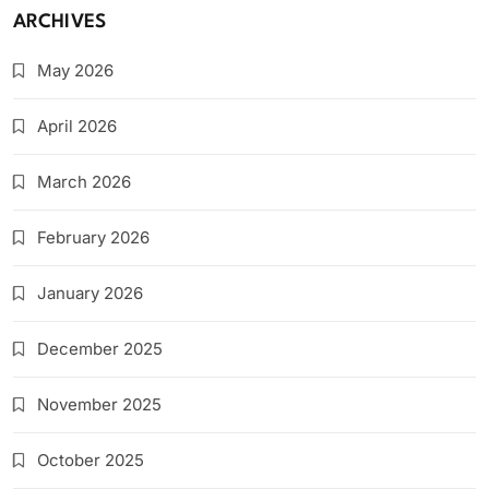
ARCHIVES
May 2026
April 2026
March 2026
February 2026
January 2026
December 2025
November 2025
October 2025