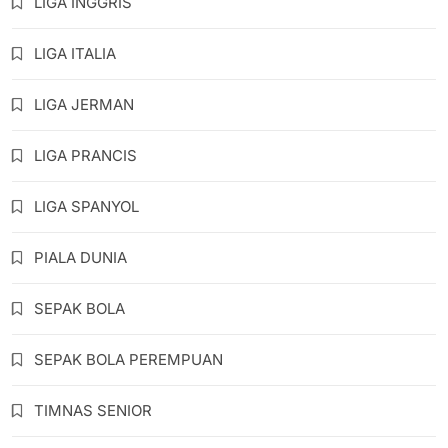
LIGA INGGRIS
LIGA ITALIA
LIGA JERMAN
LIGA PRANCIS
LIGA SPANYOL
PIALA DUNIA
SEPAK BOLA
SEPAK BOLA PEREMPUAN
TIMNAS SENIOR