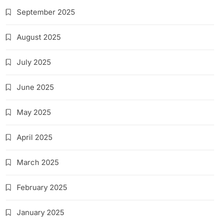
September 2025
August 2025
July 2025
June 2025
May 2025
April 2025
March 2025
February 2025
January 2025