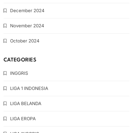
December 2024
November 2024
October 2024
CATEGORIES
INGGRIS
LIGA 1 INDONESIA
LIGA BELANDA
LIGA EROPA