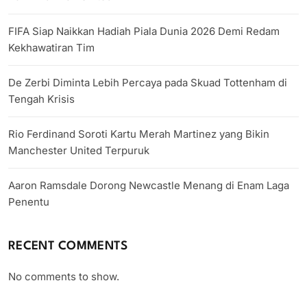
FIFA Siap Naikkan Hadiah Piala Dunia 2026 Demi Redam
Kekhawatiran Tim
De Zerbi Diminta Lebih Percaya pada Skuad Tottenham di
Tengah Krisis
Rio Ferdinand Soroti Kartu Merah Martinez yang Bikin
Manchester United Terpuruk
Aaron Ramsdale Dorong Newcastle Menang di Enam Laga
Penentu
RECENT COMMENTS
No comments to show.