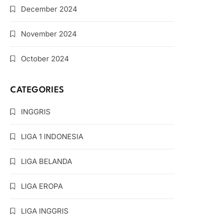
December 2024
November 2024
October 2024
CATEGORIES
INGGRIS
LIGA 1 INDONESIA
LIGA BELANDA
LIGA EROPA
LIGA INGGRIS