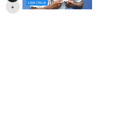
LIGA ITALIA