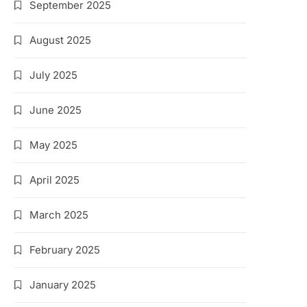
September 2025
August 2025
July 2025
June 2025
May 2025
April 2025
March 2025
February 2025
January 2025