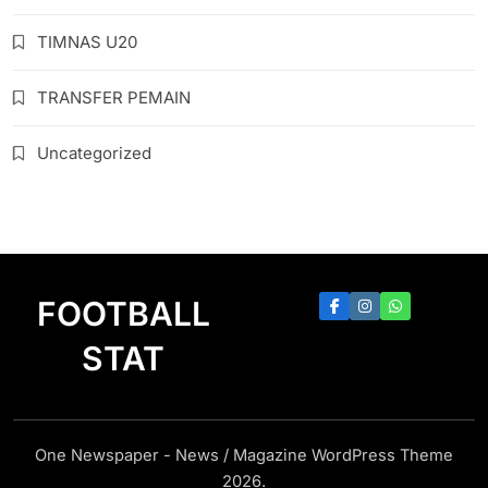
TIMNAS U20
TRANSFER PEMAIN
Uncategorized
FOOTBALL
STAT
One Newspaper - News / Magazine WordPress Theme
2026.