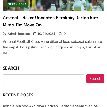
SEPAK BOLA
Arsenal – Rekor Unbeaten Berakhir, Declan Rice
Minta Tim Move On
Adminfootstat
10/21/2024
0
Arsenal Football Club, yang dikenal luas sebagai salah satu
tim sepak bola paling ikonik di Inggris dan Eropa, baru-baru
ini…
SEARCH
Search
RECENT POSTS
Kobbie Mainoo Akhirnya Ungkap Cerita Sebenarnya Soal