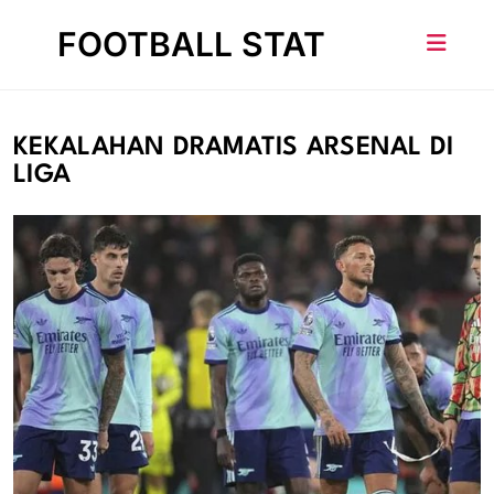
Skip
FOOTBALL STAT
to
content
KEKALAHAN DRAMATIS ARSENAL DI
LIGA