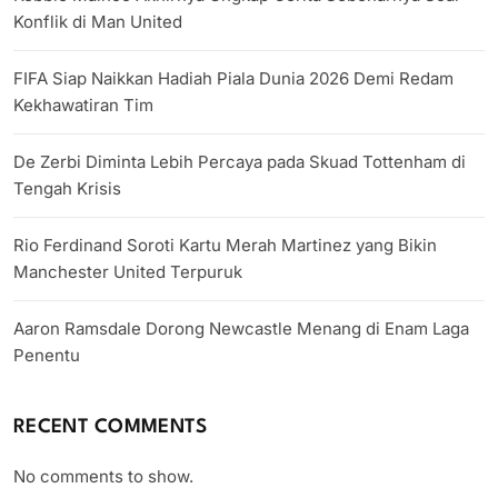
Konflik di Man United
FIFA Siap Naikkan Hadiah Piala Dunia 2026 Demi Redam
Kekhawatiran Tim
De Zerbi Diminta Lebih Percaya pada Skuad Tottenham di
Tengah Krisis
Rio Ferdinand Soroti Kartu Merah Martinez yang Bikin
Manchester United Terpuruk
Aaron Ramsdale Dorong Newcastle Menang di Enam Laga
Penentu
RECENT COMMENTS
No comments to show.