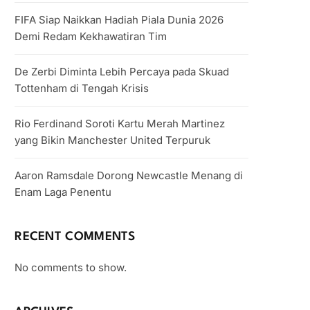
FIFA Siap Naikkan Hadiah Piala Dunia 2026
Demi Redam Kekhawatiran Tim
De Zerbi Diminta Lebih Percaya pada Skuad
Tottenham di Tengah Krisis
Rio Ferdinand Soroti Kartu Merah Martinez
yang Bikin Manchester United Terpuruk
Aaron Ramsdale Dorong Newcastle Menang di
Enam Laga Penentu
RECENT COMMENTS
No comments to show.