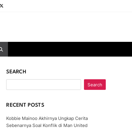
SEARCH
Search
RECENT POSTS
Kobbie Mainoo Akhirnya Ungkap Cerita
Sebenarnya Soal Konflik di Man United