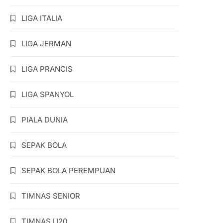
LIGA ITALIA
LIGA JERMAN
LIGA PRANCIS
LIGA SPANYOL
PIALA DUNIA
SEPAK BOLA
SEPAK BOLA PEREMPUAN
TIMNAS SENIOR
TIMNAS U20