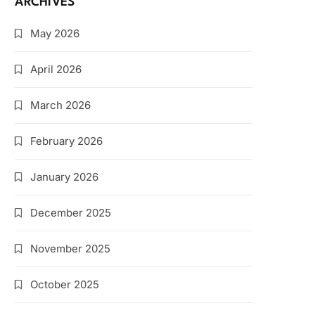
ARCHIVES
May 2026
April 2026
March 2026
February 2026
January 2026
December 2025
November 2025
October 2025