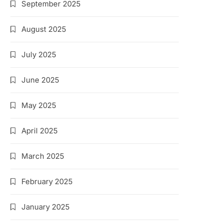
September 2025
August 2025
July 2025
June 2025
May 2025
April 2025
March 2025
February 2025
January 2025