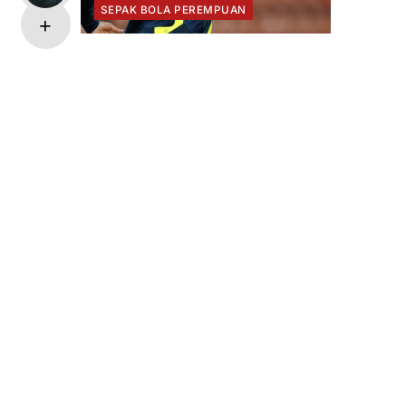
SEPAK BOLA PEREMPUAN