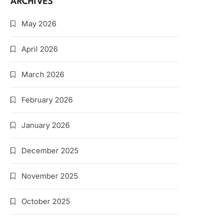
ARCHIVES
May 2026
April 2026
March 2026
February 2026
January 2026
December 2025
November 2025
October 2025