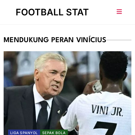
Skip
FOOTBALL STAT
to
content
MENDUKUNG PERAN VINÍCIUS
LIGA SPANYOL
SEPAK BOLA