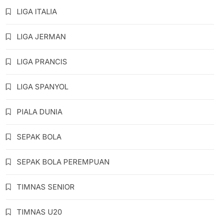
LIGA ITALIA
LIGA JERMAN
LIGA PRANCIS
LIGA SPANYOL
PIALA DUNIA
SEPAK BOLA
SEPAK BOLA PEREMPUAN
TIMNAS SENIOR
TIMNAS U20