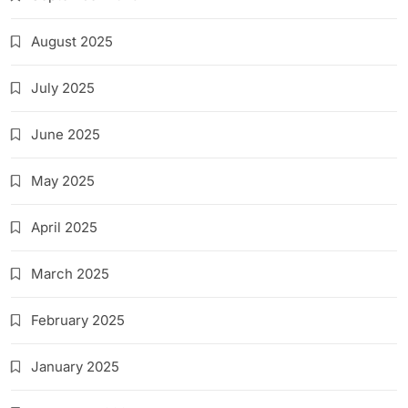
August 2025
July 2025
June 2025
May 2025
April 2025
March 2025
February 2025
January 2025