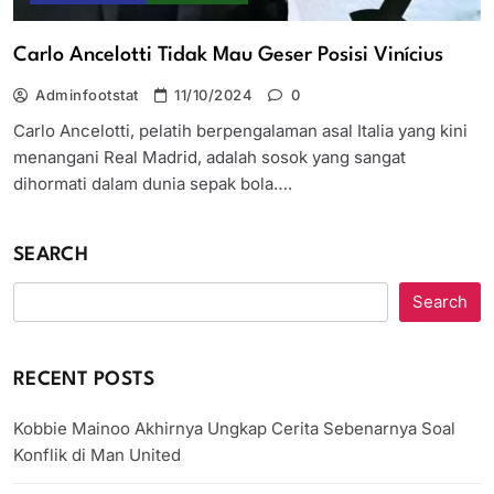
Carlo Ancelotti Tidak Mau Geser Posisi Vinícius
Adminfootstat
11/10/2024
0
Carlo Ancelotti, pelatih berpengalaman asal Italia yang kini
menangani Real Madrid, adalah sosok yang sangat
dihormati dalam dunia sepak bola….
SEARCH
Search
RECENT POSTS
Kobbie Mainoo Akhirnya Ungkap Cerita Sebenarnya Soal
Konflik di Man United