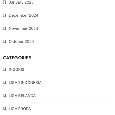
January 2025
December 2024
November 2024
October 2024
CATEGORIES
INGGRIS
LIGA 1 INDONESIA
LIGA BELANDA
LIGA EROPA