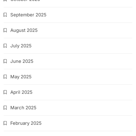
September 2025
August 2025
July 2025
June 2025
May 2025
April 2025
March 2025
February 2025