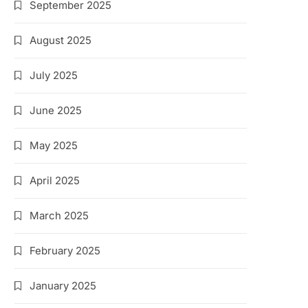
September 2025
August 2025
July 2025
June 2025
May 2025
April 2025
March 2025
February 2025
January 2025