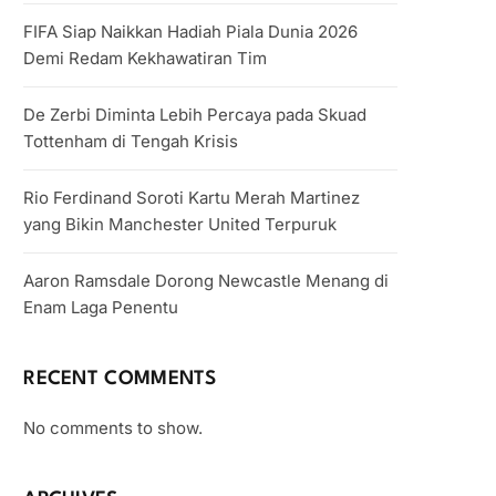
FIFA Siap Naikkan Hadiah Piala Dunia 2026
Demi Redam Kekhawatiran Tim
De Zerbi Diminta Lebih Percaya pada Skuad
Tottenham di Tengah Krisis
Rio Ferdinand Soroti Kartu Merah Martinez
yang Bikin Manchester United Terpuruk
Aaron Ramsdale Dorong Newcastle Menang di
Enam Laga Penentu
RECENT COMMENTS
No comments to show.