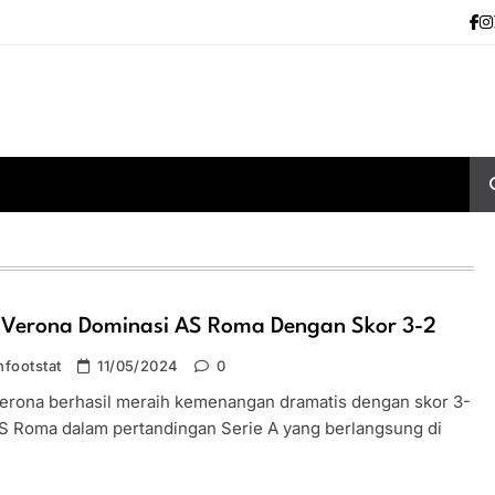
s Verona Dominasi AS Roma Dengan Skor 3-2
footstat
11/05/2024
0
Verona berhasil meraih kemenangan dramatis dengan skor 3-
AS Roma dalam pertandingan Serie A yang berlangsung di