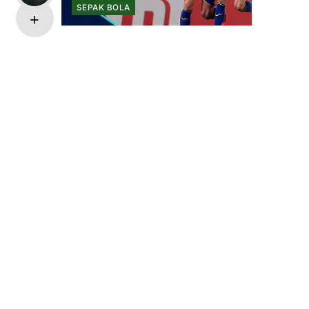
SEPAK BOLA