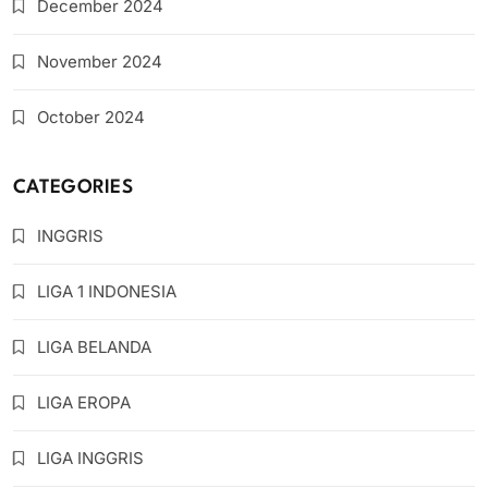
December 2024
November 2024
October 2024
CATEGORIES
INGGRIS
LIGA 1 INDONESIA
LIGA BELANDA
LIGA EROPA
LIGA INGGRIS