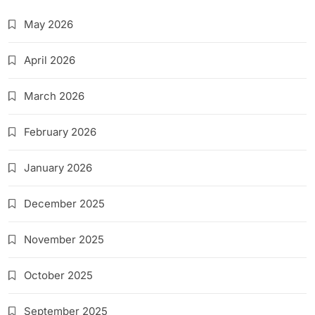
May 2026
April 2026
March 2026
February 2026
January 2026
December 2025
November 2025
October 2025
September 2025