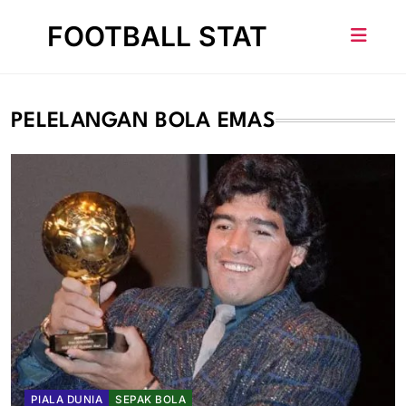
Skip
FOOTBALL STAT
to
content
PELELANGAN BOLA EMAS
PIALA DUNIA
SEPAK BOLA