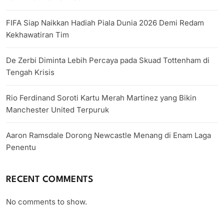
FIFA Siap Naikkan Hadiah Piala Dunia 2026 Demi Redam
Kekhawatiran Tim
De Zerbi Diminta Lebih Percaya pada Skuad Tottenham di
Tengah Krisis
Rio Ferdinand Soroti Kartu Merah Martinez yang Bikin
Manchester United Terpuruk
Aaron Ramsdale Dorong Newcastle Menang di Enam Laga
Penentu
RECENT COMMENTS
No comments to show.