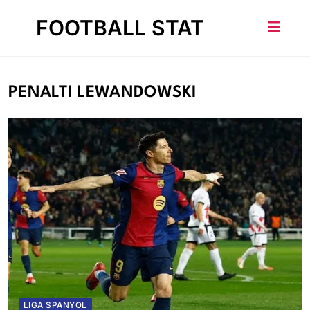
Skip
FOOTBALL STAT
to
content
PENALTI LEWANDOWSKI
LIGA SPANYOL