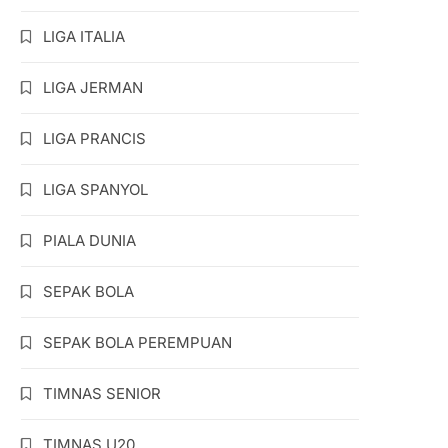
LIGA ITALIA
LIGA JERMAN
LIGA PRANCIS
LIGA SPANYOL
PIALA DUNIA
SEPAK BOLA
SEPAK BOLA PEREMPUAN
TIMNAS SENIOR
TIMNAS U20