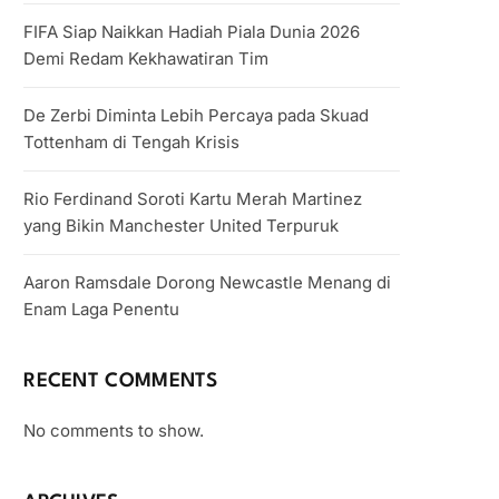
FIFA Siap Naikkan Hadiah Piala Dunia 2026
Demi Redam Kekhawatiran Tim
De Zerbi Diminta Lebih Percaya pada Skuad
Tottenham di Tengah Krisis
Rio Ferdinand Soroti Kartu Merah Martinez
yang Bikin Manchester United Terpuruk
Aaron Ramsdale Dorong Newcastle Menang di
Enam Laga Penentu
RECENT COMMENTS
No comments to show.