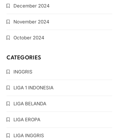
December 2024
November 2024
October 2024
CATEGORIES
INGGRIS
LIGA 1 INDONESIA
LIGA BELANDA
LIGA EROPA
LIGA INGGRIS