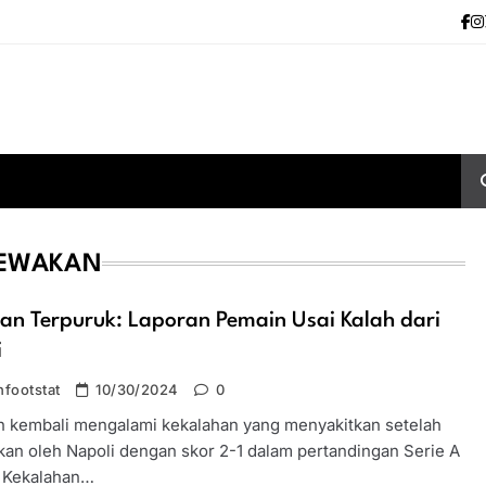
CEWAKAN
an Terpuruk: Laporan Pemain Usai Kalah dari
i
footstat
10/30/2024
0
n kembali mengalami kekalahan yang menyakitkan setelah
kkan oleh Napoli dengan skor 2-1 dalam pertandingan Serie A
. Kekalahan…