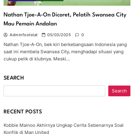
Nathan Tjoe-A-On Dicoret, Pelatih Swansea City
Mau Pemain Andalan
Adminfootstat
05/03/2025
0
Nathan Tjoe-A-On, bek kiri berkebangsaan Indonesia yang
saat ini membela Swansea City, menghadapi situasi yang
cukup pelik di klubnya. Meski…
SEARCH
Search
RECENT POSTS
Kobbie Mainoo Akhirnya Ungkap Cerita Sebenarnya Soal
Konflik di Man United