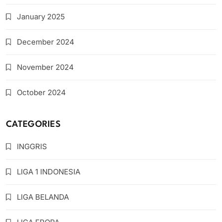
January 2025
December 2024
November 2024
October 2024
CATEGORIES
INGGRIS
LIGA 1 INDONESIA
LIGA BELANDA