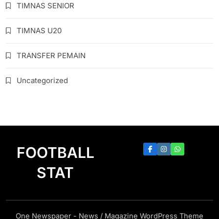
TIMNAS SENIOR
TIMNAS U20
TRANSFER PEMAIN
Uncategorized
FOOTBALL
STAT
One Newspaper - News / Magazine WordPress Theme