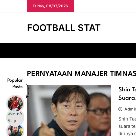
Skip
Friday, 08/07/2026
to
content
FOOTBALL STAT
PERNYATAAN MANAJER TIMNA
Popular
Posts
Shin 
Suara
Admin
Shin Ta
suara t
dirinya 