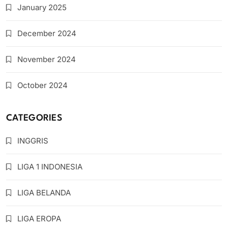
January 2025
December 2024
November 2024
October 2024
CATEGORIES
INGGRIS
LIGA 1 INDONESIA
LIGA BELANDA
LIGA EROPA