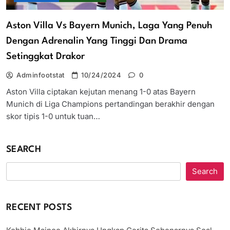
Aston Villa Vs Bayern Munich, Laga Yang Penuh
Dengan Adrenalin Yang Tinggi Dan Drama
Setinggkat Drakor
Adminfootstat
10/24/2024
0
Aston Villa ciptakan kejutan menang 1-0 atas Bayern
Munich di Liga Champions pertandingan berakhir dengan
skor tipis 1-0 untuk tuan…
SEARCH
Search
RECENT POSTS