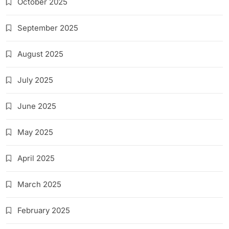
October 2025
September 2025
August 2025
July 2025
June 2025
May 2025
April 2025
March 2025
February 2025