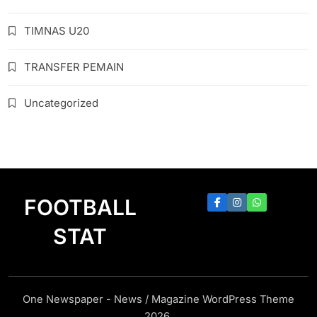
TIMNAS U20
TRANSFER PEMAIN
Uncategorized
FOOTBALL
STAT
One Newspaper - News / Magazine WordPress Theme
2026.