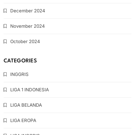
December 2024
November 2024
October 2024
CATEGORIES
INGGRIS
LIGA 1 INDONESIA
LIGA BELANDA
LIGA EROPA