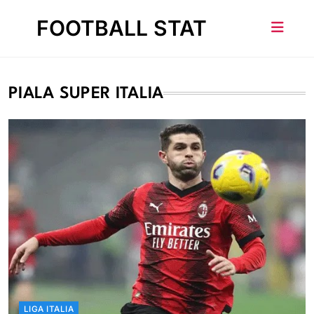
Skip
FOOTBALL STAT
to
content
PIALA SUPER ITALIA
LIGA ITALIA