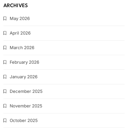
ARCHIVES
May 2026
April 2026
March 2026
February 2026
January 2026
December 2025
November 2025
October 2025