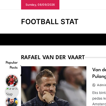
Skip
Sunday, 08/09/2026
to
content
FOOTBALL STAT
RAFAEL VAN DER VAART
Popular
Posts
Van de
Pulan
Admin
Eks bint
pedas k
Amster