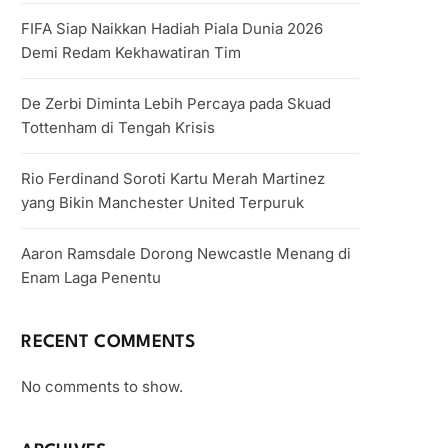
FIFA Siap Naikkan Hadiah Piala Dunia 2026
Demi Redam Kekhawatiran Tim
De Zerbi Diminta Lebih Percaya pada Skuad
Tottenham di Tengah Krisis
Rio Ferdinand Soroti Kartu Merah Martinez
yang Bikin Manchester United Terpuruk
Aaron Ramsdale Dorong Newcastle Menang di
Enam Laga Penentu
RECENT COMMENTS
No comments to show.