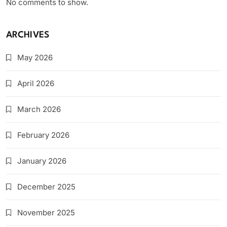
No comments to show.
ARCHIVES
May 2026
April 2026
March 2026
February 2026
January 2026
December 2025
November 2025