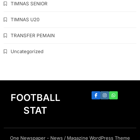
TIMNAS SENIOR
TIMNAS U20
TRANSFER PEMAIN
Uncategorized
FOOTBALL
STAT
One Newspaper - News / Magazine WordPress Theme