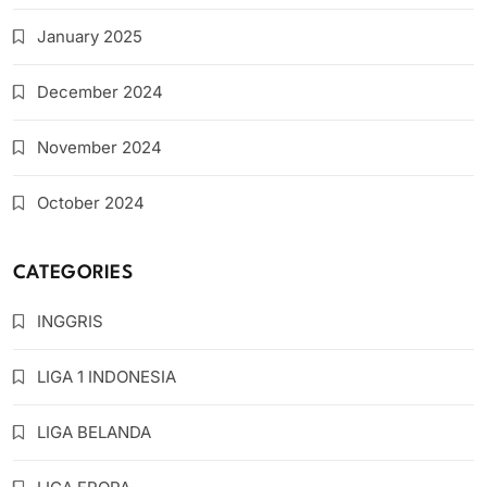
January 2025
December 2024
November 2024
October 2024
CATEGORIES
INGGRIS
LIGA 1 INDONESIA
LIGA BELANDA