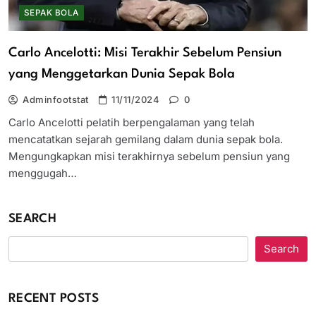
SEPAK BOLA
Carlo Ancelotti: Misi Terakhir Sebelum Pensiun
yang Menggetarkan Dunia Sepak Bola
Adminfootstat
11/11/2024
0
Carlo Ancelotti pelatih berpengalaman yang telah
mencatatkan sejarah gemilang dalam dunia sepak bola.
Mengungkapkan misi terakhirnya sebelum pensiun yang
menggugah…
SEARCH
Search
RECENT POSTS