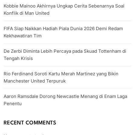
Kobbie Mainoo Akhirnya Ungkap Cerita Sebenarnya Soal
Konflik di Man United
FIFA Siap Naikkan Hadiah Piala Dunia 2026 Demi Redam
Kekhawatiran Tim
De Zerbi Diminta Lebih Percaya pada Skuad Tottenham di
Tengah Krisis
Rio Ferdinand Soroti Kartu Merah Martinez yang Bikin
Manchester United Terpuruk
Aaron Ramsdale Dorong Newcastle Menang di Enam Laga
Penentu
RECENT COMMENTS