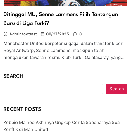
Ditinggal MU, Senne Lammens Pilih Tantangan
Baru di Liga Turki?
Adminfootstat
08/27/2025
0
Manchester United berpotensi gagal dalam transfer kiper
Royal Antwerp, Senne Lammens, meskipun telah
mengajukan tawaran resmi​. Klub Turki, Galatasaray, yang…
SEARCH
Search
RECENT POSTS
Kobbie Mainoo Akhirnya Ungkap Cerita Sebenarnya Soal
Konflik di Man United