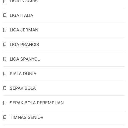
LIGA INGGRIS
LIGA ITALIA
LIGA JERMAN
LIGA PRANCIS
LIGA SPANYOL
PIALA DUNIA
SEPAK BOLA
SEPAK BOLA PEREMPUAN
TIMNAS SENIOR