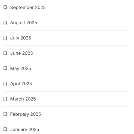
September 2025
August 2025
July 2025
June 2025
May 2025
April 2025
March 2025
February 2025
January 2025