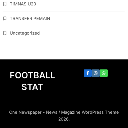
TIMNAS U20
TRANSFER PEMAIN
Uncategorized
FOOTBALL
STAT
One Newspaper - News / Magazine WordPress Theme
2026.