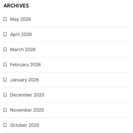
ARCHIVES
May 2026
April 2026
March 2026
February 2026
January 2026
December 2025
November 2025
October 2025