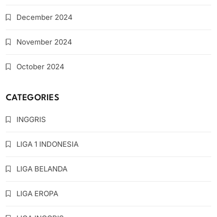
December 2024
November 2024
October 2024
CATEGORIES
INGGRIS
LIGA 1 INDONESIA
LIGA BELANDA
LIGA EROPA