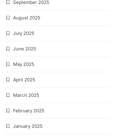
September 2025
August 2025
July 2025
June 2025
May 2025
April 2025
March 2025
February 2025
January 2025