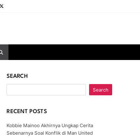
SEARCH
Search
RECENT POSTS
Kobbie Mainoo Akhirnya Ungkap Cerita
Sebenarnya Soal Konflik di Man United