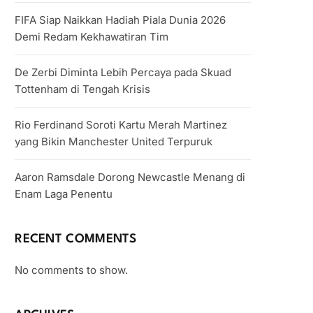
FIFA Siap Naikkan Hadiah Piala Dunia 2026
Demi Redam Kekhawatiran Tim
De Zerbi Diminta Lebih Percaya pada Skuad
Tottenham di Tengah Krisis
Rio Ferdinand Soroti Kartu Merah Martinez
yang Bikin Manchester United Terpuruk
Aaron Ramsdale Dorong Newcastle Menang di
Enam Laga Penentu
RECENT COMMENTS
No comments to show.