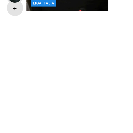
LIGA ITALIA