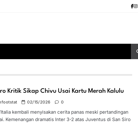
ero Kritik Sikap Chivu Usai Kartu Merah Kalulu
footstat
02/15/2026
0
’Italia kembali menyisakan cerita panas meski pertandingan
ai. Kemenangan dramatis Inter 3-2 atas Juventus di San Siro