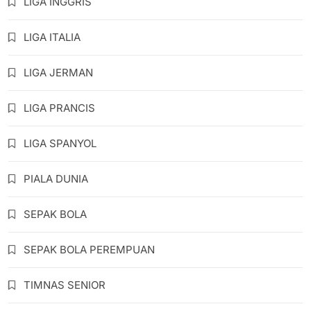
LIGA INGGRIS
LIGA ITALIA
LIGA JERMAN
LIGA PRANCIS
LIGA SPANYOL
PIALA DUNIA
SEPAK BOLA
SEPAK BOLA PEREMPUAN
TIMNAS SENIOR