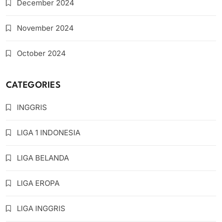
December 2024
November 2024
October 2024
CATEGORIES
INGGRIS
LIGA 1 INDONESIA
LIGA BELANDA
LIGA EROPA
LIGA INGGRIS