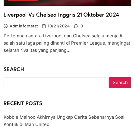
Liverpool Vs Chelsea Inggris 21 Oktober 2024
Adminfootstat
10/21/2024
0
Pertemuan antara Liverpool dan Chelsea selalu menjadi
salah satu laga paling dinanti di Premier League, mengingat
sejarah rivalitas yang panjang…
SEARCH
Search
RECENT POSTS
Kobbie Mainoo Akhirnya Ungkap Cerita Sebenarnya Soal
Konflik di Man United