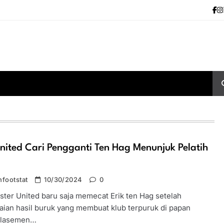
ited Cari Pengganti Ten Hag Menunjuk Pelatih
footstat
10/30/2024
0
ter United baru saja memecat Erik ten Hag setelah
aian hasil buruk yang membuat klub terpuruk di papan
klasemen…