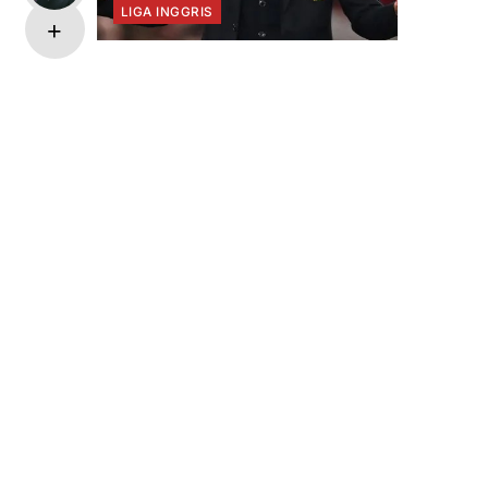
LIGA INGGRIS