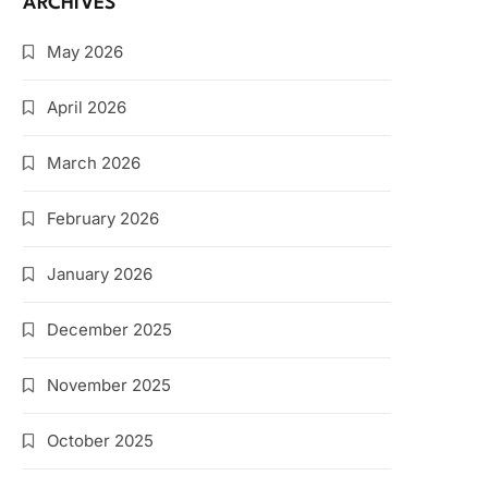
ARCHIVES
May 2026
April 2026
March 2026
February 2026
January 2026
December 2025
November 2025
October 2025