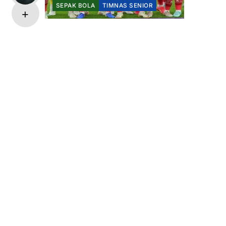
SEPAK BOLA
TIMNAS SENIOR