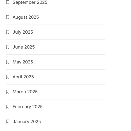
September 2025
August 2025
July 2025
June 2025
May 2025
April 2025
March 2025
February 2025
January 2025