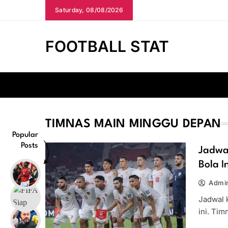
Skip
Saturday, 08/08/2026
to
content
FOOTBALL STAT
TIMNAS MAIN MINGGU DEPAN
Popular
Posts
Jadwal
Bola 
Admin
Jadwal k
ini. Ti