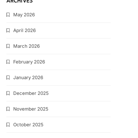
ARCHIVES
May 2026
April 2026
March 2026
February 2026
January 2026
December 2025
November 2025
October 2025