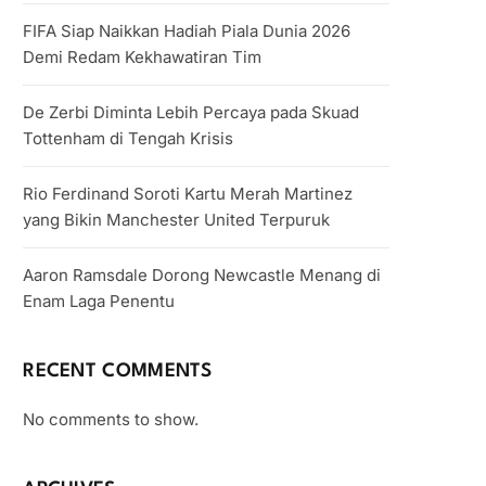
FIFA Siap Naikkan Hadiah Piala Dunia 2026
Demi Redam Kekhawatiran Tim
De Zerbi Diminta Lebih Percaya pada Skuad
Tottenham di Tengah Krisis
Rio Ferdinand Soroti Kartu Merah Martinez
yang Bikin Manchester United Terpuruk
Aaron Ramsdale Dorong Newcastle Menang di
Enam Laga Penentu
RECENT COMMENTS
No comments to show.