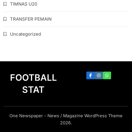
TIMNAS U20
TRANSFER PEMAIN
Uncategorized
FOOTBALL
STAT
One Newspaper - News / Magazine WordPress Theme
2026.