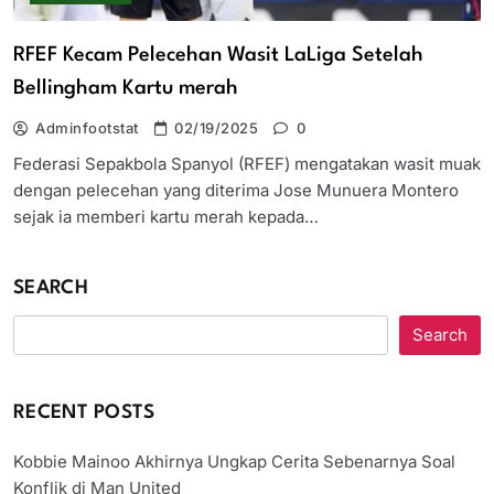
RFEF Kecam Pelecehan Wasit LaLiga Setelah
Bellingham Kartu merah
Adminfootstat
02/19/2025
0
Federasi Sepakbola Spanyol (RFEF) mengatakan wasit muak
dengan pelecehan yang diterima Jose Munuera Montero
sejak ia memberi kartu merah kepada…
SEARCH
Search
RECENT POSTS
Kobbie Mainoo Akhirnya Ungkap Cerita Sebenarnya Soal
Konflik di Man United