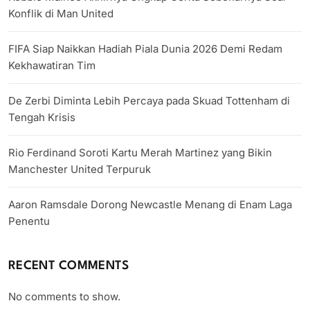
Konflik di Man United
FIFA Siap Naikkan Hadiah Piala Dunia 2026 Demi Redam
Kekhawatiran Tim
De Zerbi Diminta Lebih Percaya pada Skuad Tottenham di
Tengah Krisis
Rio Ferdinand Soroti Kartu Merah Martinez yang Bikin
Manchester United Terpuruk
Aaron Ramsdale Dorong Newcastle Menang di Enam Laga
Penentu
RECENT COMMENTS
No comments to show.