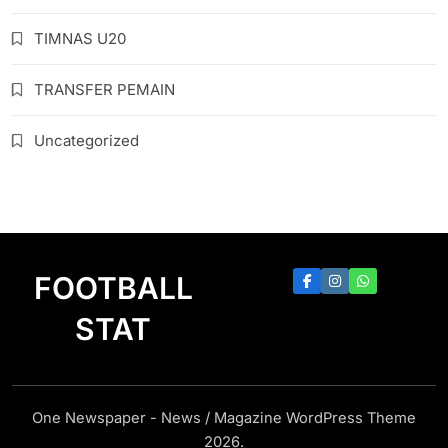
TIMNAS U20
TRANSFER PEMAIN
Uncategorized
FOOTBALL
STAT
One Newspaper - News / Magazine WordPress Theme
2026.